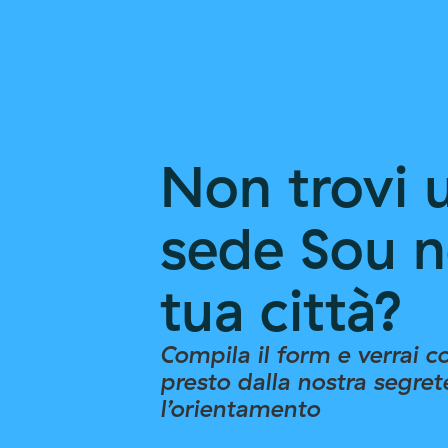
180 km
Indicazioni
SOU Follonica
Museo MAGMA – area ex ILVA
Non trovi 
Follonica (Gr) 58022
Italia
sede Sou n
188.7 km
Indicazioni
tua città?
Sou Piombino
Via di Portovecchio
Compila il form e verrai c
Piombino 57025
presto dalla nostra segret
Italia
l’orientamento
204 km