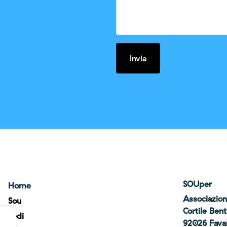
SOUper
Home
Associazion
Sou
Cortile Ben
Sedi
92026 Favara