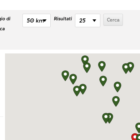
io di
Risultati
50 km
25
rca