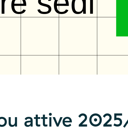
re sedi
Sou attive 202