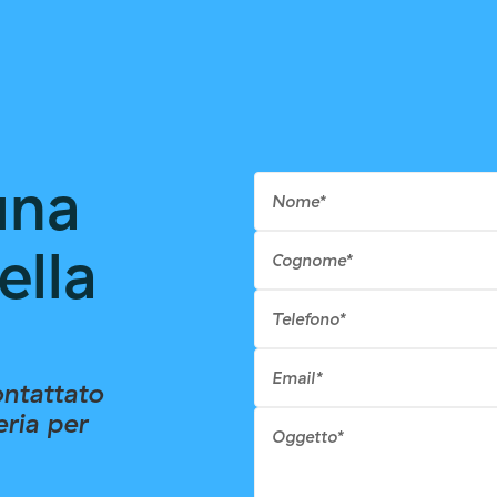
una
ella
ontattato
eria per