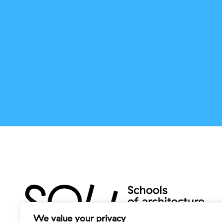
Indicazioni
Sou Ancona
Via Piave
Ancona
Italy
208.9 km
Indicazioni
Sou Firenze
Piazza Vittorio Gui, 1, 50144 Firenze FI
Firenze
Italia
238.3 km
Indicazioni
We value your privacy