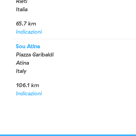
Rieti
Italia
65.7 km
Indicazioni
Sou Atina
Piazza Garibaldi
Atina
Italy
106.1 km
Indicazioni
Sou San Salvo
Via Martiri d'Ungheria
San Salvo
Italy