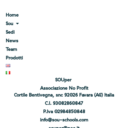
Home
Sou
Sedi
News
Team
Prodotti
SOUper
Associazione No Profit
Cortile Bentivegna, snc 92026 Favara (AG) Italia
C.I. 93082860847
P.Iva 02984850848
info@sou-schools.com
souper@pec.it