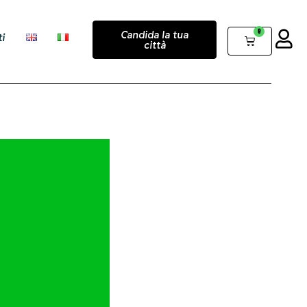
0
Candida la tua
i
città