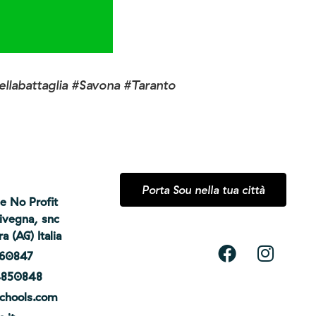
llabattaglia #Savona #Taranto
Porta Sou nella tua città
e No Profit
tivegna, snc
 (AG) Italia
860847
4850848
chools.com