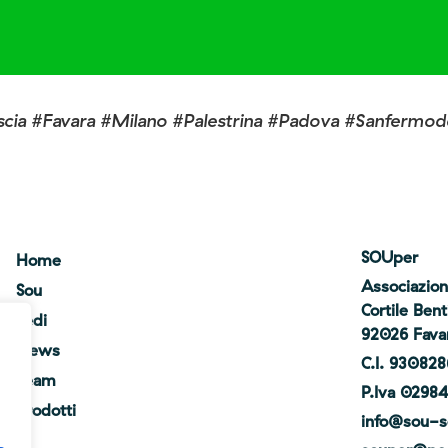
scia #Favara #Milano #Palestrina #Padova #Sanfermode
SOUper
Home
Associazion
Sou
Cortile Ben
Sedi
92026 Favara
News
C.I. 93082
Team
P.Iva 0298
Prodotti
info@sou-s