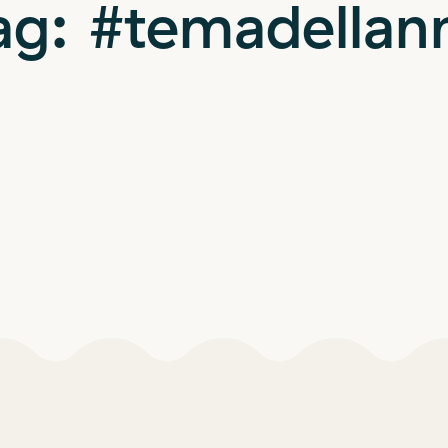
ag:
#temadellan