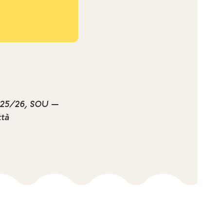
2025/26, SOU –
ttà