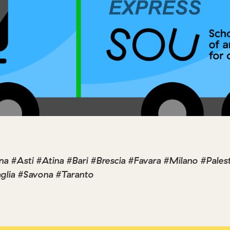
na #Asti #Atina #Bari #Brescia #Favara #Milano #Pales
glia #Savona #Taranto